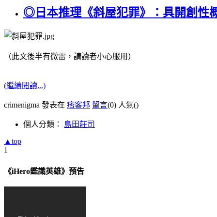
◎日本推理《斜屋犯罪》：具開創性
（此文後半有微雷，請讀者小心服用）
(繼續閱讀...)
crimenigma 發表在
痞客邦
留言
(0)
人氣(
)
個人分類：
島田莊司
▲top
1
《iHero鑑識英雄》預告